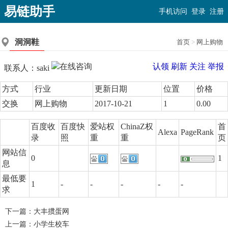
易链助手
手机访问
登录
注册
洞洞鞋
首页
>
网上购物
认领
刷新
关注
举报
联系人：saki
方式
行业
更新日期
位置
价格
交换
网上购物
2017-10-21
1
0.00
百度收
百度快
爱站权
ChinaZ权
首
Alexa
PageRank
录
照
重
重
页
网站信
0
1
息
最低要
1
-
-
-
-
-
求
下一篇：
大丰掼蛋网
上一篇：
小学生校车